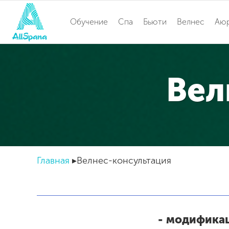
Обучение
Спа
Бьюти
Велнес
Аю
Вел
Главная
Велнес-консультация
- модификац