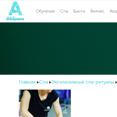
Обучение
Спа
Бьюти
Велнес
Аю
Главная
Спа
Эксклюзивные спа-ритуалы