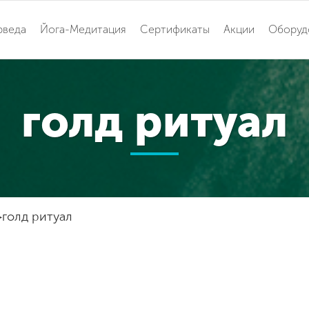
рведа
Йога-Медитация
Сертификаты
Акции
Оборуд
голд ритуал
голд ритуал