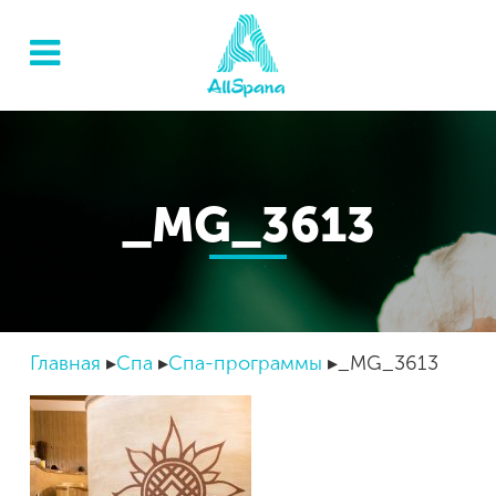
_MG_3613
Главная
Спа
Спа-программы
_MG_3613