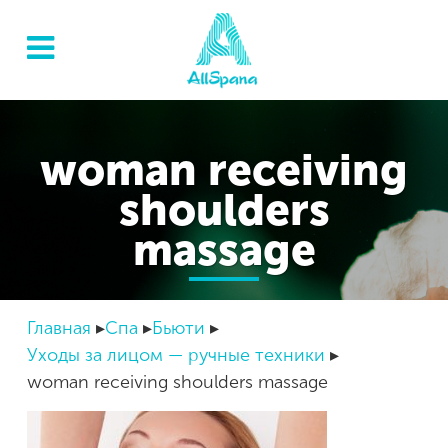
woman receiving
shoulders
massage
Главная
Спа
Бьюти
Уходы за лицом — ручные техники
woman receiving shoulders massage