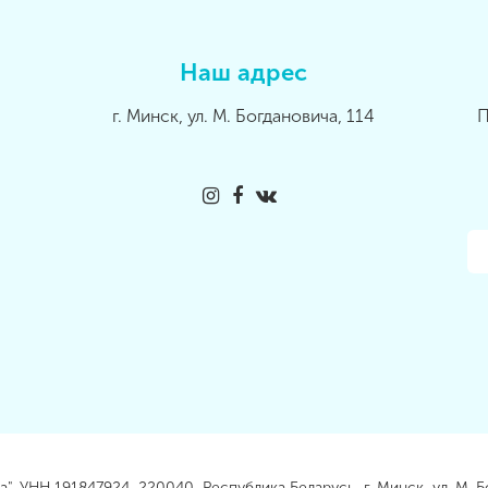
Наш адрес
г. Минск, ул. М. Богдановича, 114
П
, УНН 191847924, 220040, Республика Беларусь, г. Минск, ул. М. Б