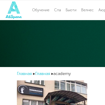
Обучение
Спа
Бьюти
Велнес
Аю
Главная
Главная
academy