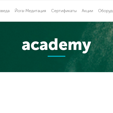
рведа
Йога-Медитация
Сертификаты
Акции
Оборуд
academy