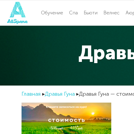
Обучение
Спа
Бьюти
Велнес
Аю
Дравь
Главная
Дравья Гуна
Дравья Гуна — стоим