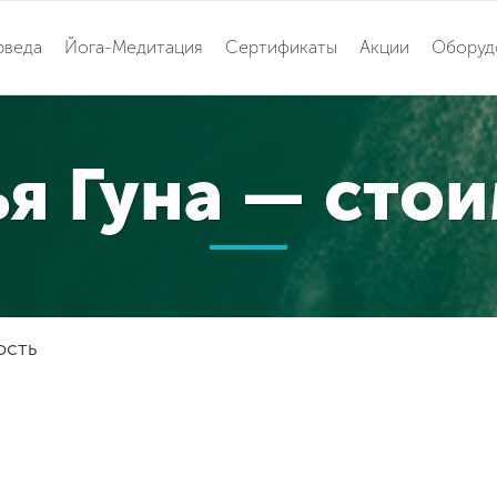
рведа
Йога-Медитация
Сертификаты
Акции
Оборуд
я Гуна — сто
ость