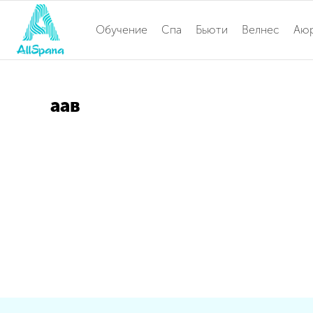
Обучение
Спа
Бьюти
Велнес
Аю
аав