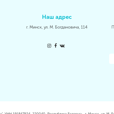
Наш адрес
г. Минск, ул. М. Богдановича, 114
П
, УНН 191847924, 220040, Республика Беларусь, г. Минск, ул. М. Б