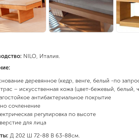
одство:
NILO, Италия.
ние:
нование деревянное (кедр, венге, белый -по запро
трас – искусственная кожа (цвет-бежевый, белый, 
агостойкое антибактериальное покрытие
но сочленение
ектрическая регулировка по высоте
верстие для лица
иты:
Д 202 Ш 72-88 В 63-88см.