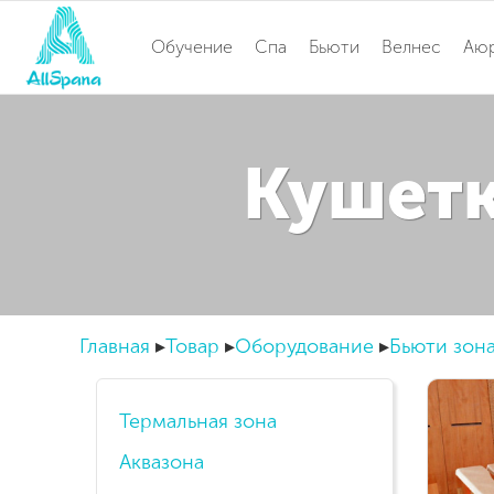
Обучение
Спа
Бьюти
Велнес
Аю
Кушетк
Главная
Товар
Оборудование
Бьюти зон
Термальная зона
Аквазона