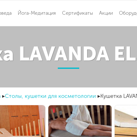
рведа
Йога-Медитация
Сертификаты
Акции
Оборуд
а LAVANDA E
а
Столы, кушетки для косметологии
Кушетка LAVA