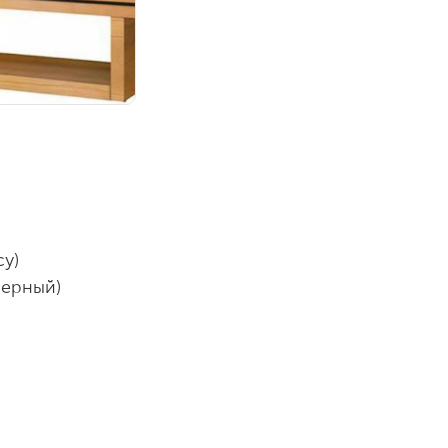
су)
черный)