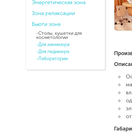
Энергетическая зона
Зона релаксации
Бьюти зона
Столы, кушетки для
косметологии
Для маникюра
Для педикюра
Произв
Лаборатории
Описа
Ос
ма
вл
од
эл
от
Габар