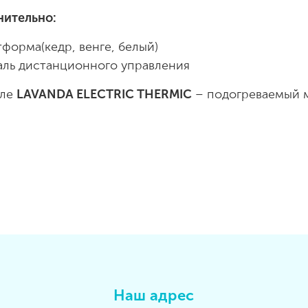
нительно:
тформа(кедр, венге, белый)
аль дистанционного управления
еле
LAVANDA ELECTRIC THERMIC
– подогреваемый м
Наш адрес