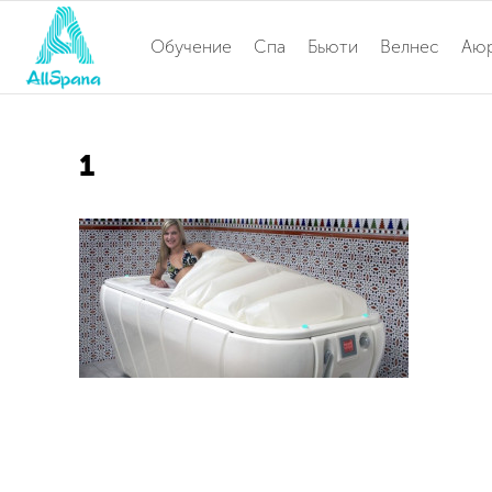
Обучение
Спа
Бьюти
Велнес
Аю
1