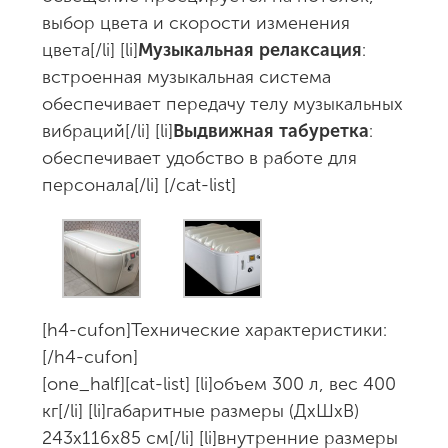
выбор цвета и скорости изменения
цвета[/li] [li]
Музыкальная релаксация
:
встроенная музыкальная система
обеспечивает передачу телу музыкальных
вибраций[/li] [li]
Выдвижная табуретка
:
обеспечивает удобство в работе для
персонала[/li] [/cat-list]
[h4-cufon]Технические характеристики:
[/h4-cufon]
[one_half][cat-list] [li]объем 300 л, вес 400
кг[/li] [li]габаритные размеры (ДхШхВ)
243х116х85 см[/li] [li]внутренние размеры