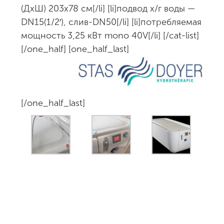
(ДхШ) 203х78 см[/li] [li]подвод х/г воды —
DN15(1/2′), слив-DN50[/li] [li]потребляемая
мощность 3,25 кВт mono 40V[/li] [/cat-list]
[/one_half] [one_half_last]
[/one_half_last]