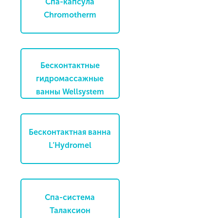
Спа-капсула
Chromotherm
Бесконтактные
гидромассажные
ванны Wellsystem
Бесконтактная ванна
L’Hydromel
Спа-система
Талаксион