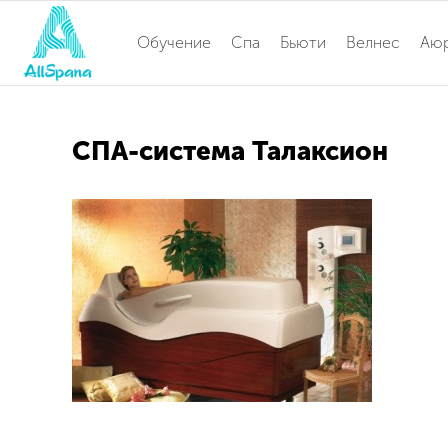
Обучение
Спа
Бьюти
Велнес
Аю
СПА-система Талаксион